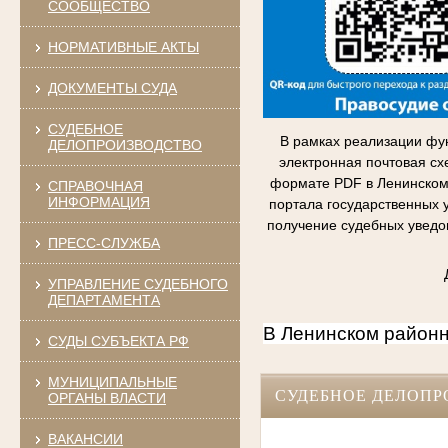
СООБЩЕСТВО
НОРМАТИВНЫЕ АКТЫ
ДОКУМЕНТЫ СУДА
СУДЕБНОЕ
В рамках реализации фу
ДЕЛОПРОИЗВОДСТВО
электронная почтовая сх
формате PDF в Ленинском 
СПРАВОЧНАЯ
ИНФОРМАЦИЯ
портала государственных 
получение судебных уведо
ПРЕСС-СЛУЖБА
УПРАВЛЕНИЕ СУДЕБНОГО
ДЕПАРТАМЕНТА
В Ленинском районн
СУДЫ СУБЪЕКТА РФ
МУНИЦИПАЛЬНЫЕ
СУДЕБНОЕ ДЕЛОПР
ОРГАНЫ ВЛАСТИ
ВАКАНСИИ