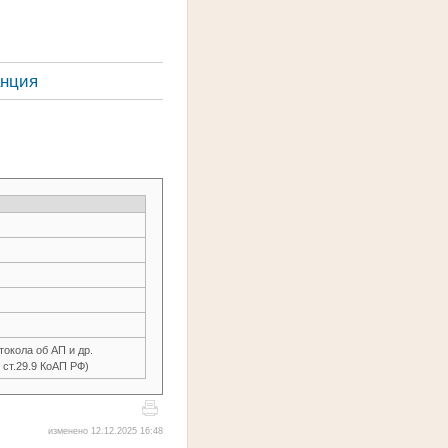
анция
окола об АП и др.
.2 ст.29.9 КоАП РФ)
изменено 12.12.2025 16:48