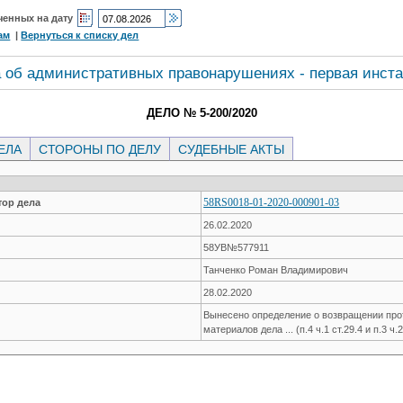
ченных на дату
ам
|
Вернуться к списку дел
 об административных правонарушениях - первая инст
ДЕЛО № 5-200/2020
ЕЛА
СТОРОНЫ ПО ДЕЛУ
СУДЕБНЫЕ АКТЫ
58RS0018-01-2020-000901-03
ор дела
26.02.2020
58УВ№577911
Танченко Роман Владимирович
28.02.2020
Вынесено определение о возвращении прот
материалов дела ... (п.4 ч.1 ст.29.4 и п.3 ч