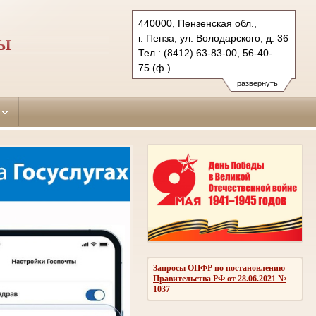
440000, Пензенская обл.,
г. Пенза, ул. Володарского, д. 36
ЗЫ
Тел.: (8412) 63-83-00, 56-40-
75 (ф.)
leninsky.pnz@sudrf.ru
развернуть
Запросы ОПФР по постановлению
Правительства РФ от 28.06.2021 №
1037